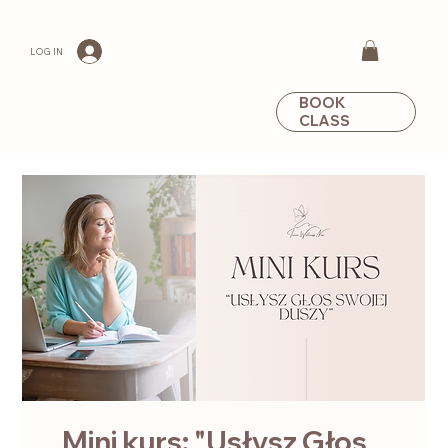
LOG IN
BOOK
CLASS
Mini kurs: "Usłysz Głos