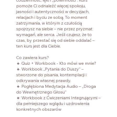
codzienność, lęki i „powinności”. Kurs
pomoże Ci odnaleźć więcej spokoju,
jasności i autentyczności w decyzjach,
relacjach i byciu ze sobą. To moment
zatrzymania, w którym z czułością
spojrzysz na siebie – nie przez pryzmat
wymagań, ale serca. Jeśli czujesz, że to
czas, by przestać się od siebie oddalać –
ten kurs jest dla Ciebie.
Co zawiera kurs?
🔸 Quiz + Workbook - Kto mówi we mnie?
🔸 Workbook „Pytania do Duszy” –
stworzone do pisania, kontemplacji i
odkrywania własnej prawdy.
🔸 Pogłębiona Medytacja Audio – „Droga
do Wewnętrznego Głosu”
🔸 Workbook z Ćwiczeniami Integrującymi –
dla pełniejszego wglądu i uzdrowienia
konkretnych obszarów