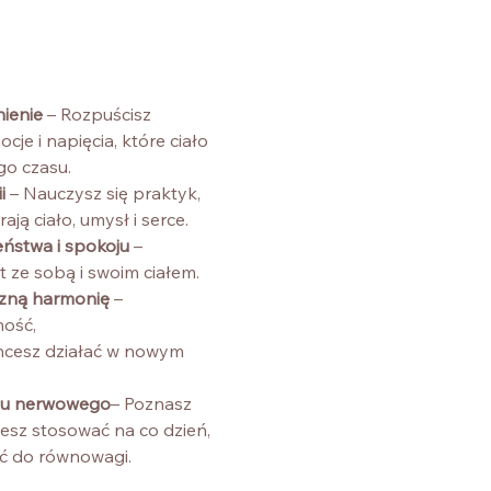
ienie 
– Rozpuścisz 
e i napięcia, które ciało 
go czasu.
i 
– Nauczysz się praktyk, 
ają ciało, umysł i serce.
ństwa i spokoju 
– 
 ze sobą i swoim ciałem.
zną harmonię 
– 
ość, 
chcesz działać w nowym 
adu nerwowego
– Poznasz 
żesz stosować na co dzień, 
ać do równowagi.