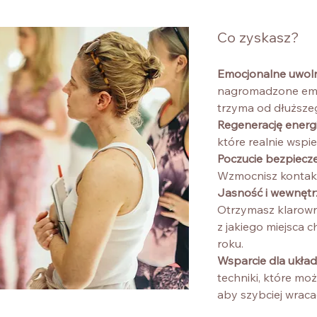
Co zyskasz?
Emocjonalne uwoln
nagromadzone emocj
trzyma od dłuższe
Regenerację energi
które realnie wspier
Poczucie bezpiecze
Wzmocnisz kontakt
Jasność i wewnętr
Otrzymasz klarown
z jakiego miejsca 
roku.
Wsparcie dla ukł
techniki, które mo
aby szybciej wrac