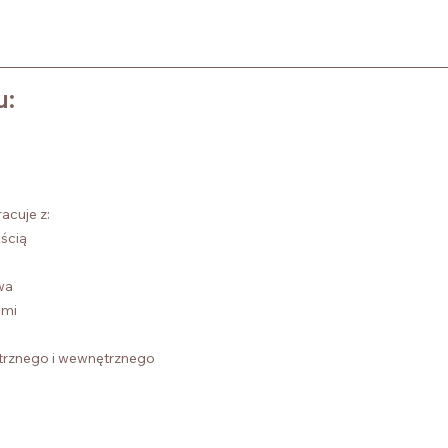
u:
acuje z:
ścią
wa
ami
rznego i wewnętrznego