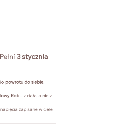
Pełni 
3 stycznia 
do 
powrotu do siebie
, 
 Nowy Rok
 – z ciała, a nie z 
apięcia zapisane w ciele, 