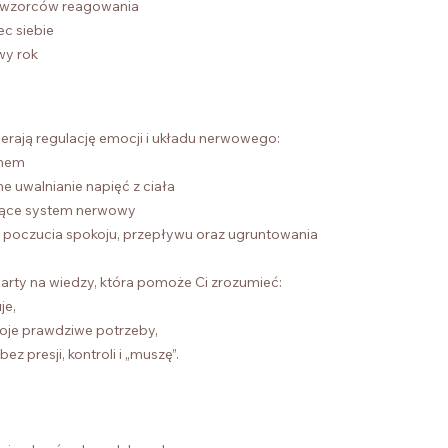
h wzorców reagowania
c siebie
wy rok
ierają regulację emocji i układu nerwowego:
chem
e uwalnianie napięć z ciała
ające system nerwowy
la poczucia spokoju, przepływu oraz ugruntowania
oparty na wiedzy, która pomoże Ci zrozumieć:
je,
oje prawdziwe potrzeby,
z presji, kontroli i „muszę”.