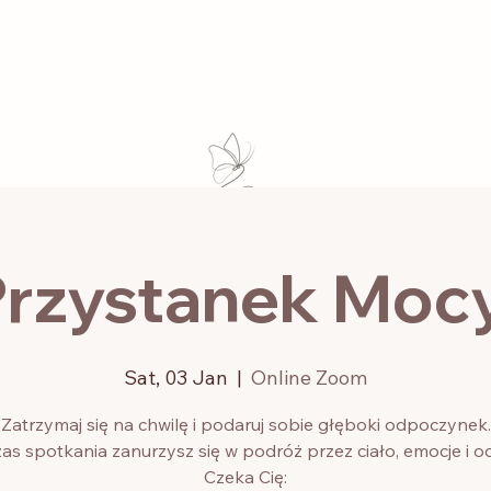
1:1 Mentorship
Online Studio
Course
Events
Retreat
For Business
Blog
Co
rzystanek Mocy
Sat, 03 Jan
  |  
Online Zoom
Zatrzymaj się na chwilę i podaruj sobie głęboki odpoczynek.
as spotkania zanurzysz się w podróż przez ciało, emocje i o
Czeka Cię: