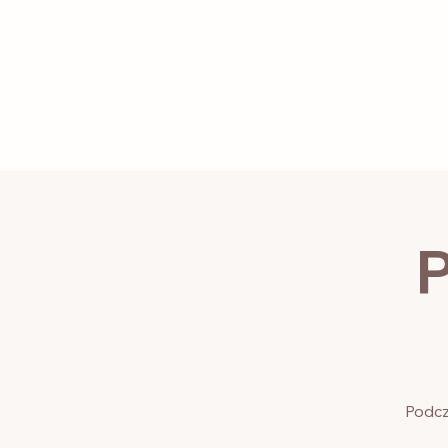
LOG IN
Home
About
P
Podcz