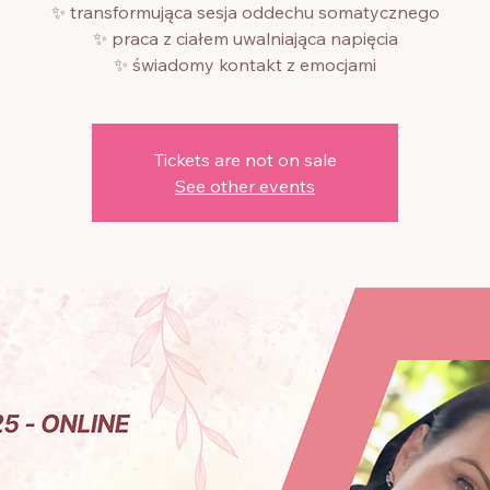
✨ transformująca sesja oddechu somatycznego
✨ praca z ciałem uwalniająca napięcia
✨ świadomy kontakt z emocjami
Tickets are not on sale
See other events