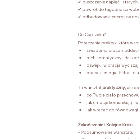
✔ puszczenie napięć i staryc
✔ powrót do łagodności wobe
✔ odbudowanie energii na no
Co Cię czeka?
Połączenie praktyk, które wsp
świadoma praca z odde
ruch somatyczny i delikatn
dźwięk i wibracja wycisz
praca z energią Pełni – d
To warsztat 
praktyczny
, ale 
co Twoje ciało przechowu
jak emocje komunikują Tw
jak wracać do równowagi be
Zakończenie i Kolejne Kroki
– Podsumowanie warsztatu