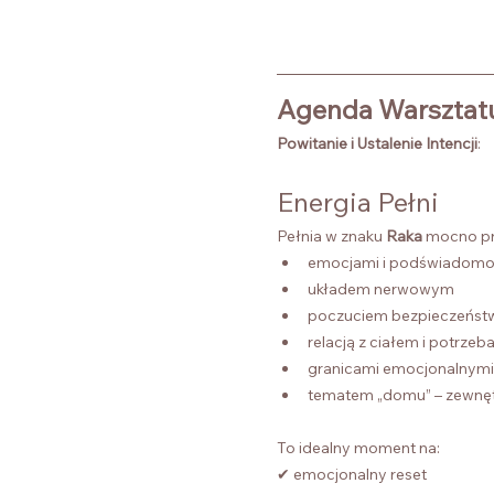
Agenda Warsztat
Powitanie i Ustalenie Intencji
:
Energia Pełni 
Pełnia w znaku 
Raka
 mocno pr
emocjami i podświadomo
układem nerwowym
poczuciem bezpieczeńst
relacją z ciałem i potrzeb
granicami emocjonalnymi
tematem „domu” – zewnęt
To idealny moment na:
✔ emocjonalny reset